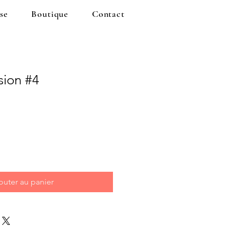
se
Boutique
Contact
sion #4
outer au panier