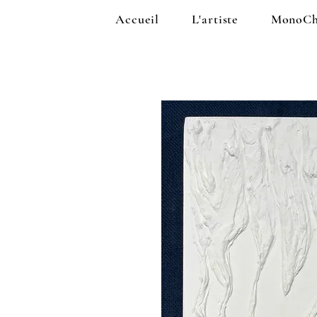
Accueil
L'artiste
MonoCh