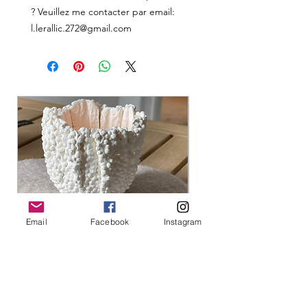
? Veuillez me contacter par email:
l.lerallic.272@gmail.com
Email
Facebook
Instagram
Photophore
Photophore
Price
Price
€39.00
€39.00