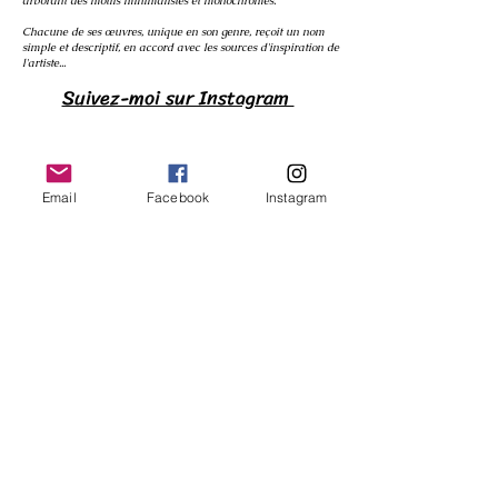
arborant des motifs minimalistes et monochromes.
Chacune de ses œuvres, unique en son genre, reçoit un nom
simple et descriptif, en accord avec les sources d'inspiration de
l'artiste...
Suivez-moi sur Instagram
Email
Facebook
Instagram
Mentions légales
Politique de cookies
Politique de confidentialité
© 2024 L'atelier de Laurence, tout droits réservés